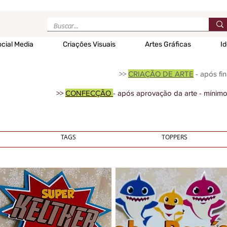
cial Media
Criações Visuais
Artes Gráficas
Id
>>
CRIAÇÃO DE ARTE
- após fin
>>
CONFECÇÃO
- após aprovação da arte - mínimo
TAGS
TOPPERS