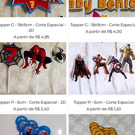
opper G - 18x9cm - Corte Especial -
Topper G - 18x9cm - Corte Especi
2D
Preço promocional
A partir de
R$ 4,00
Preço promocional
A partir de
R$ 4,85
opper P - 6cm - Corte Especial - 2D
Topper P - 6cm - Corte Especial
Preço promocional
Preço promocional
A partir de
R$ 2,40
A partir de
R$ 1,20