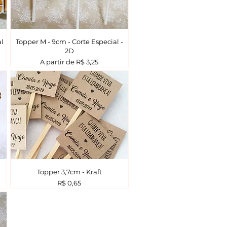
al
Topper M - 9cm - Corte Especial -
2D
Preço promocional
A partir de
R$ 3,25
Topper 3,7cm - Kraft
Preço
R$ 0,65