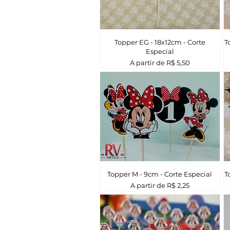
Topper EG - 18x12cm - Corte
T
Especial
Preço promocional
A partir de
R$ 5,50
Topper M - 9cm - Corte Especial
T
Preço promocional
A partir de
R$ 2,25