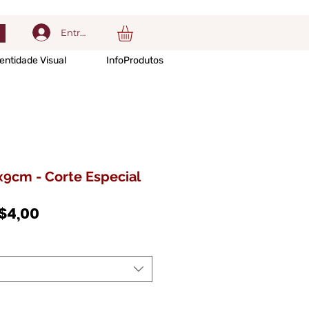
Entrar
entidade Visual
InfoProdutos
x9cm - Corte Especial
Preço
$4,00
promocional