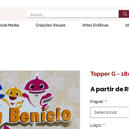
cial Media
Criações Visuais
Artes Gráficas
Id
Topper G - 18
A partir de
R
Papel:
*
Selecionar
Laço:
*