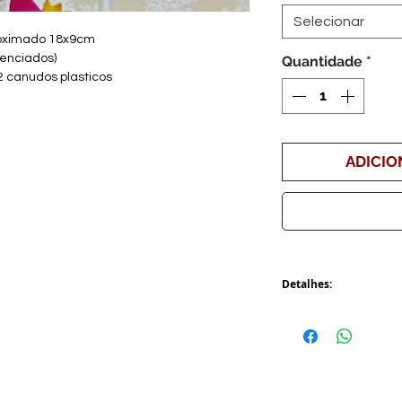
Selecionar
roximado 18x9cm
renciados)
Quantidade
*
2 canudos plasticos
ADICIO
Detalhes:
Após conclusão do 
dizeres.