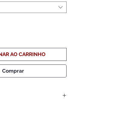
NAR AO CARRINHO
Comprar
pedido, será solicitado tema e