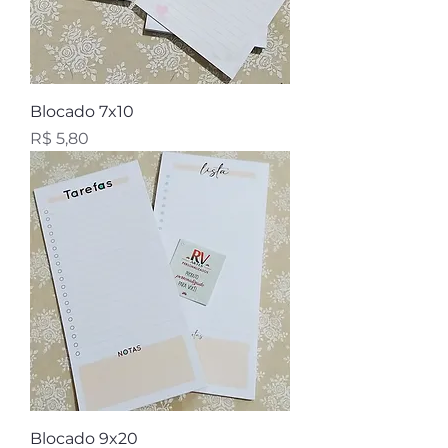
Blocado 7x10
Preço
R$ 5,80
Blocado 9x20