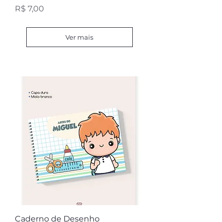
Preço
R$ 7,00
Ver mais
Caderno de Desenho