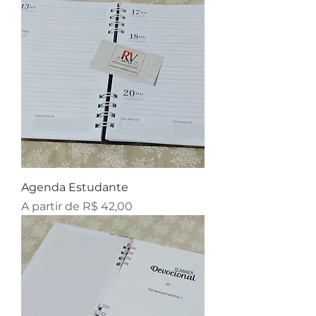
Agenda Estudante
Preço promocional
A partir de
R$ 42,00