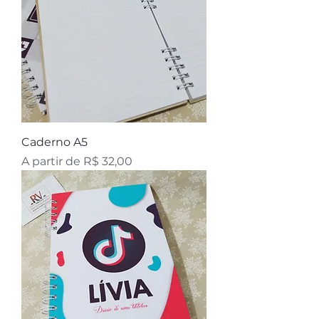
Caderno A5
Preço promocional
A partir de
R$ 32,00