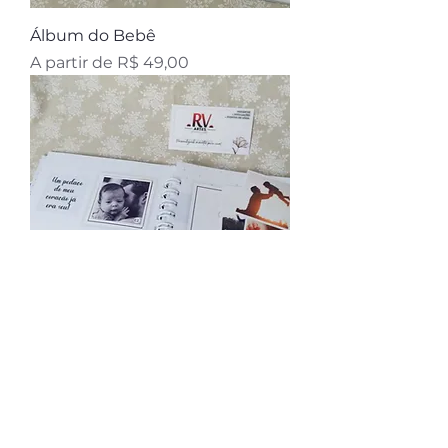
Álbum do Bebê
Preço promocional
A partir de
R$ 49,00
Álbum de Figurinhas
Preço promocional
A partir de
R$ 35,00