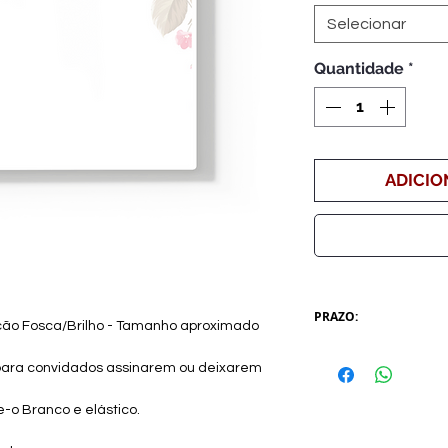
Selecionar
Quantidade
*
ADICIO
PRAZO:
ão Fosca/Brilho - Tamanho aproximado
Após comprovação
para convidados assinarem ou deixarem
-ARTE: 3 dias úteis 
-CONFECÇÃO - 9 (no
-o Branco e elástico.
da arte