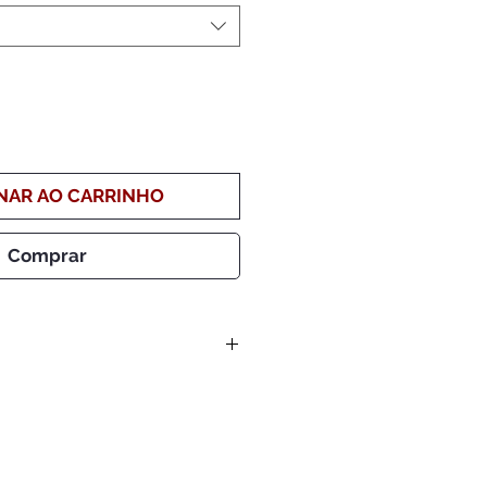
NAR AO CARRINHO
Comprar
 do pagamento:
+ 1 dia util para cada alteração
ve) dias úteis após aprovação