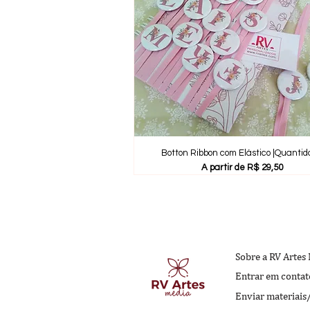
Botton Ribbon com Elástico |Quanti
Preço promocional
A partir de
R$ 29,50
Sobre a RV Artes
Entrar em contat
Enviar materiais