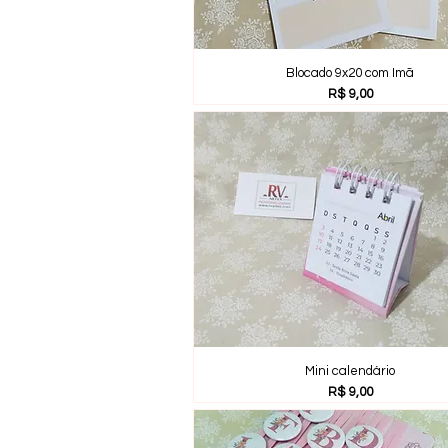
Blocado 9x20 com Imã
Preço
R$ 9,00
Mini calendário
Preço
R$ 9,00