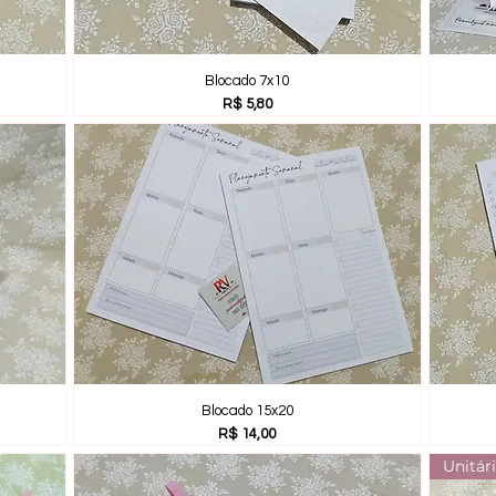
Blocado 7x10
Preço
R$ 5,80
Blocado 15x20
Preço
R$ 14,00
Unitár