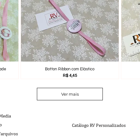
dade
Botton Ribbon com Elástico
Preço
R$ 4,45
Ver mais
 Media
o
Catálogo RV Personalizados
/arquivos