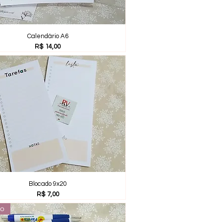
Calendário A6
Preço
R$ 14,00
Blocado 9x20
Preço
R$ 7,00
io