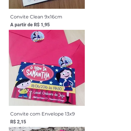
Convite Clean 9x16cm
Preço promocional
A partir de
R$ 1,95
Convite com Envelope 13x9
Preço
R$ 2,15