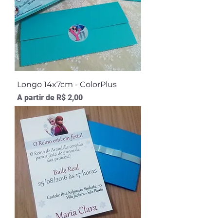
Longo 14x7cm - ColorPlus
Preço promocional
A partir de
R$ 2,00