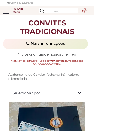
Marketing e Publicidade
RV Artes
Media
CONVITES
TRADICIONAIS
Mais informações
*Fotos originais de nossos clientes
PÁGINA EM CONSTRUÇÃO - LOGO ESTARÁ DISPONÍVEL TODO NOSSO
CATÁLOGO DE CONVITES.
Acabamento do Convite (fechamento) - v
alores
diferenciados.