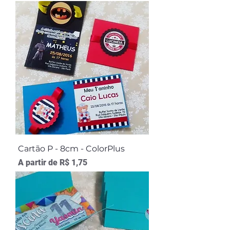
Cartão P - 8cm - ColorPlus
Preço promocional
A partir de
R$ 1,75