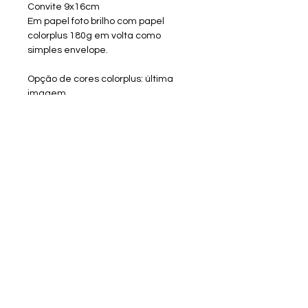
Convite 9x16cm
Em papel foto brilho com papel
colorplus 180g em volta como
simples envelope.
Opção de cores colorplus: última
imagem
Aplique e Fechamento -
valor
adicional
Consulte na opção ADICIONAIS
Confecção:
Criação Arte - até 3 dias úteis
Produção - 8 até 15 dias úteis
Sobre a RV Artes Media
Enviar materiais/arquivos
Entrar em contato