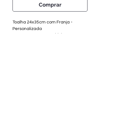
Comprar
Toalha 24x35cm com Franja -
Personalizada
Qualquer tema -
*Multiplos 10
Área personalizada - aprox. 6x20cm
Cores disponíveis - última imagem
Tempo de Confecção:
Criação de Arte - até 3 dias úteis
Produção - 8 a 10 dias úteis
Sobre a RV Artes Media
Enviar materiais/arquivos
Entrar em contato
Catálogo RV Personalizados