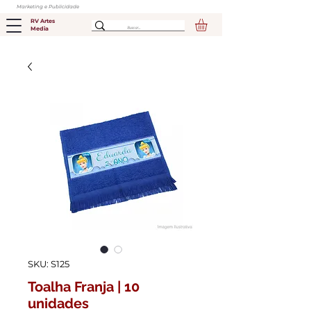
Marketing e Publicidade
RV Artes
Media
SKU: S125
Toalha Franja | 10
unidades