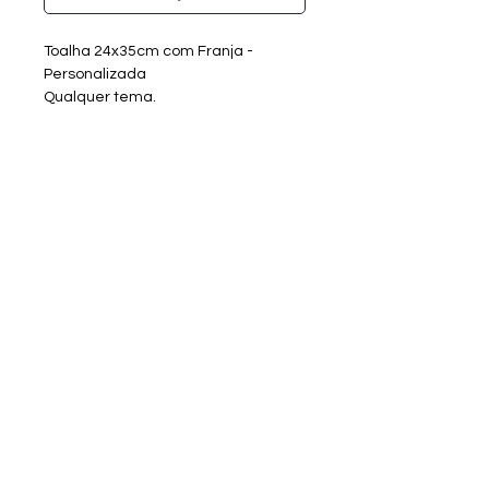
Toalha 24x35cm com Franja -
Personalizada
Qualquer tema.
Área personalizada - aprox. 6x20cm
Cores disponíveis - última imagem
Tempo de Confecção:
Criação de Arte - até 3 dias úteis
Produção - 7 a 10 dias úteis
Sobre a RV Artes Media
Enviar materiais/arquivos
Entrar em contato
Catálogo RV Personalizados