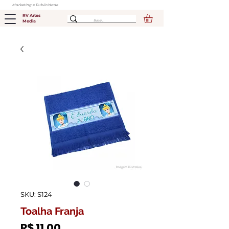
Marketing e Publicidade
RV Artes
Media
SKU: S124
Toalha Franja
Preço
R$ 11,00