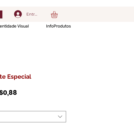
Entrar
entidade Visual
InfoProdutos
te Especial
Preço
$0,88
promocional