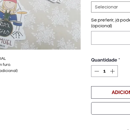
Selecionar
Se preferir, já po
(opcional)
IAL
Quantidade
*
 furo.
adicional)
ADICIO