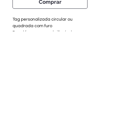
Comprar
Tag personalizada circular ou
quadrada com furo
Papel fosco ou com brilho (valor
adicional)
Tamanho 2,5cm.
TEMPO DE CONFECÇÃO:
Criação de Artes - 3 dias úteis + 1
dia útil para alteraçõs
Tempo de Produção - 8 dias úteis
*Para usar caneta nas tags, é
Sobre a RV Artes Media
recomendado o fosco.
Enviar materiais/arquivos
Entrar em contato
Catálogo RV Personalizados