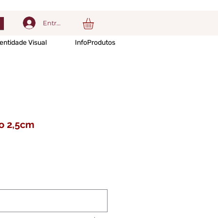
Entrar
entidade Visual
InfoProdutos
o 2,5cm
o