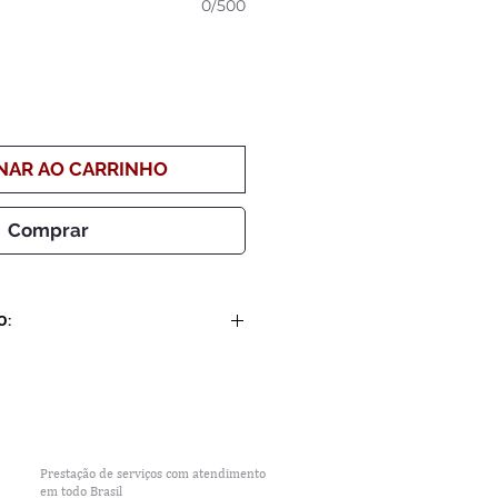
0/500
NAR AO CARRINHO
Comprar
O:
 dias úteis + 1 dia útil a cada
 7 (sete) dias úteis
Prestação de serviços com
atendimento
em todo Brasil