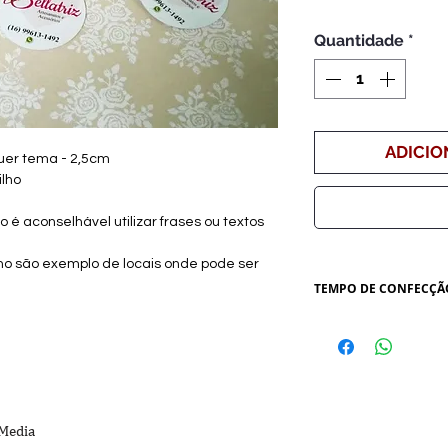
Quantidade
*
ADICIO
uer tema - 2,5cm
ilho
 é aconselhável utilizar frases ou textos
ho são exemplo de locais onde pode ser
TEMPO DE CONFECÇÃ
Criação de Artes - 3
alteração
Tempo de Produção -
 Media