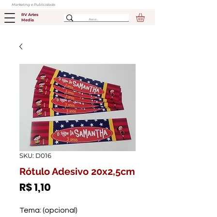
Marketing e Publicidade
RV Artes
Media
SKU: D016
Rótulo Adesivo 20x2,5cm
Preço
R$ 1,10
Tema: (opcional)