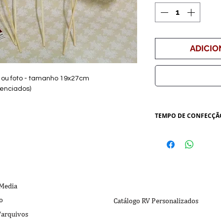
ADICIO
te ou foto - tamanho 19x27cm
renciados)
TEMPO DE CONFECÇÃ
Após aprovação do
-CRIAÇÃO DA ARTE - 
modificação
-CONFECÇÃO - após 
úteis.
 Media
o
Catálogo RV Personalizados
/arquivos