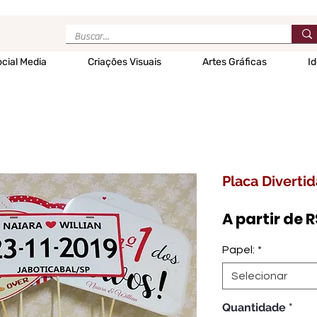
cial Media
Criações Visuais
Artes Gráficas
Id
Placa Diverti
A partir de
R
Papel:
*
Selecionar
Quantidade
*