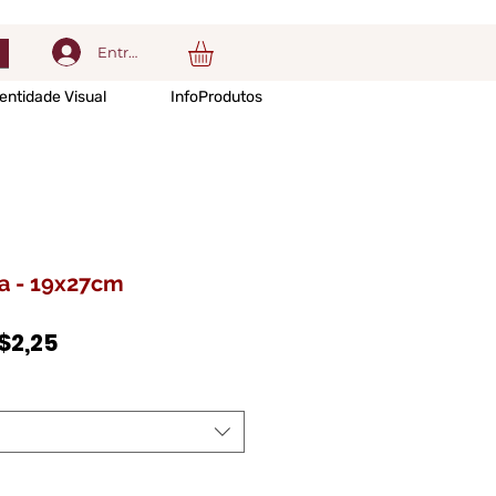
Entrar
entidade Visual
InfoProdutos
da - 19x27cm
Preço
$2,25
promocional