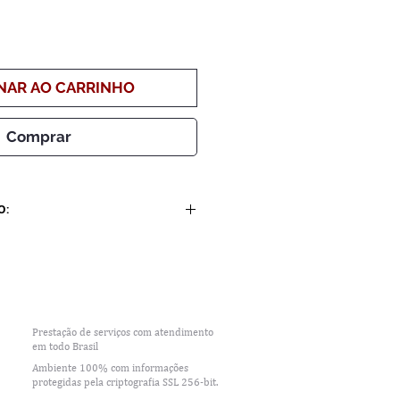
NAR AO CARRINHO
Comprar
O:
 pagamento:
3 dias úteis + 1 dia útil a cada
aprovação da arte, 9 dias
Prestação de serviços com
atendimento
em todo Brasil
Ambiente 100% com i
nformações
protegidas pela criptografia SSL 256-bit.