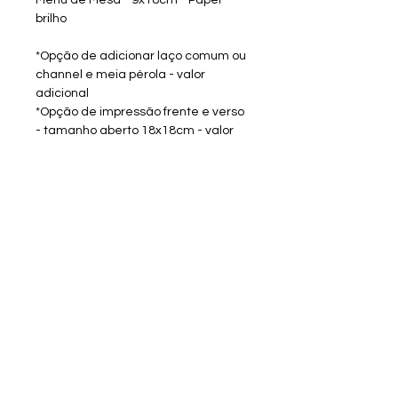
brilho
*Opção de adicionar laço comum ou
channel e meia pérola - valor
adicional
*Opção de impressão frente e verso
- tamanho aberto 18x18cm - valor
adicional
Após conclusão do pedido, será
solicitado tema e dizeres.
TEMPO DE CONFECÇÃO:
Após aprovação do pagamento:
-CRIAÇÃO DA ARTE - 3 dias úteis +
1 dia útil a cada modificação
-CONFECÇÃO - após aprovação da
arte, 8 dias úteis.
Sobre a RV Artes Media