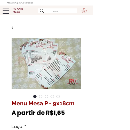
Marketing e Publicidade
RV Artes
Media
Menu Mesa P - 9x18cm
Preço
A partir de
R$1,65
promocional
Laço:
*