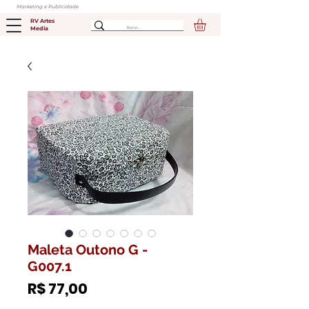
Marketing e Publicidade
RV Artes
Media
Maleta Outono G -
G007.1
Preço
R$ 77,00