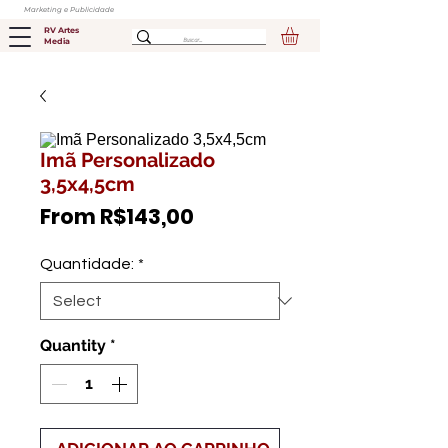
Marketing e Publicidade
RV Artes
Media
Imã Personalizado
3,5x4,5cm
Price
From R$143,00
Quantidade:
*
Quantity
*