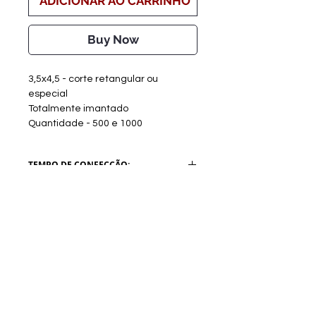
ADICIONAR AO CARRINHO
Buy Now
3,5x4,5 - corte retangular ou
especial
Totalmente imantado
Quantidade - 500 e 1000
TEMPO DE CONFECÇÃO:
Após comprovação do
pagamento:
-ARTE: 3 dias úteis + 1 dia util para
cada alteração
-CONFECÇÃO - 9 dias úteis após
Sobre a RV Artes Media
aprovação da arte
Enviar materiais/arquivos
Entrar em contato
Catálogo RV Personalizados