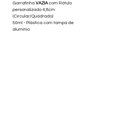
Garrafinha
VAZIA
com Rótulo
personalizado 4,8cm
(Circular/Quadrado)
50ml - Plástica com tampa de
aluminio
*Valor adicional - laço, chaton ou
cetin.
DOCE NÃO ACOMPANHA!
Tempo de Confecção:
Criação de Arte - até 3 dias úteis
Produção - após aprovação da
arte, de 8 até 14 dias úteis
Sobre a RV Artes Media
Enviar materiais/arquivos
Entrar em contato