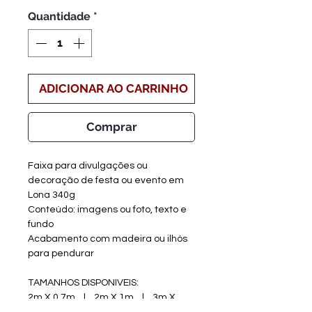
Quantidade
*
ADICIONAR AO CARRINHO
Comprar
Faixa para divulgações ou
decoração de festa ou evento em
Lona 340g
Conteúdo: imagens ou foto, texto e
fundo
Acabamento com madeira ou ilhós
para pendurar
TAMANHOS DISPONIVEIS:
2m X 0,7m | 2m X 1m | 3m X
0,7m