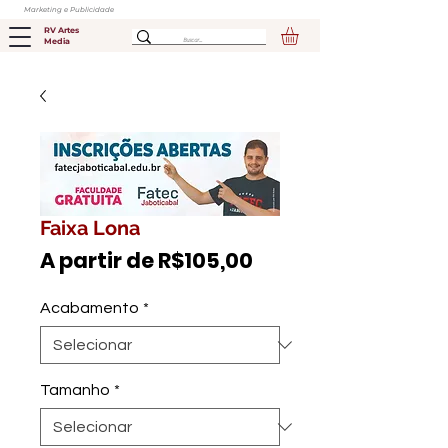
Marketing e Publicidade
RV Artes
Media
Faixa Lona
Preço
A partir de
R$105,00
promocional
Acabamento
*
Tamanho
*