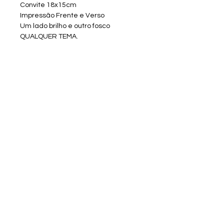
Convite 18x15cm
Impressão Frente e Verso
Um lado brilho e outro fosco
QUALQUER TEMA.
Aplique e Fechamento -
valor
adicional
Consulte na opção ADICIONAIS
Tempo de Confecção:
Criação de Arte - até 3 dias úteis
Confecção - 8 até 14 dias úteis
Sobre a RV Artes Media
Enviar materiais/arquivos
Entrar em contato
Catálogo RV Personalizados