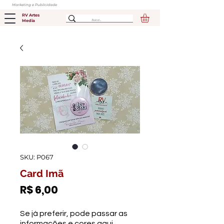
Marketing e Publicidade
RV Artes
Media
SKU: P067
Card Imã
Preço
R$ 6,00
Se já preferir, pode passar as
informações e cores aqui.