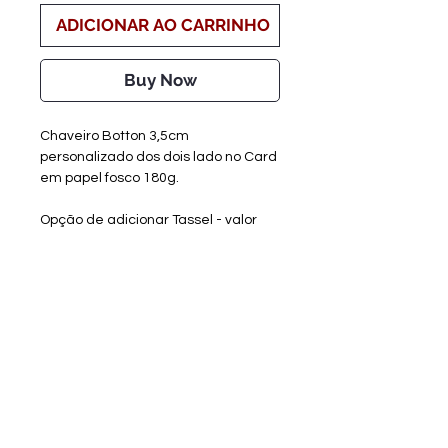
ADICIONAR AO CARRINHO
Buy Now
Chaveiro Botton 3,5cm
personalizado dos dois lado no Card
em papel fosco 180g.
Opção de adicionar Tassel - valor
adicional
*Mínimo 10 unidades
Criação de Artes
- até 3 (três) dias
úteis + 1 dia para alterações
Confecção
- 5 até 8 dias úteis
Detalhes
Após realização da compra,