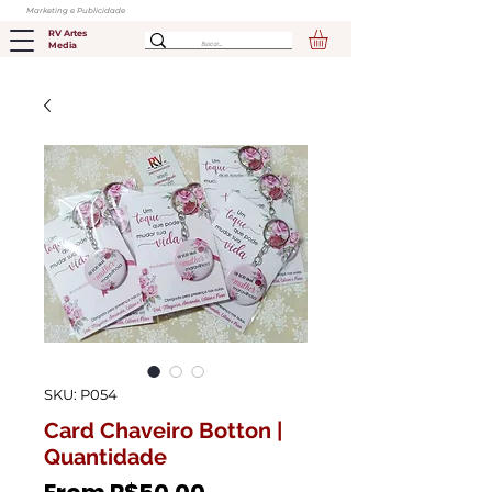
Marketing e Publicidade
RV Artes
Media
SKU: P054
Card Chaveiro Botton |
Quantidade
Price