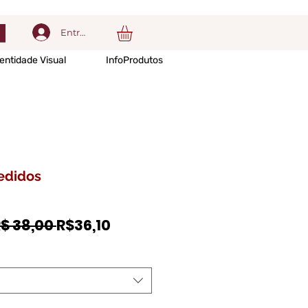
Entrar
entidade Visual
InfoProdutos
edidos
Preço
Preço
R$ 38,00 
R$36,10
normal
promocional