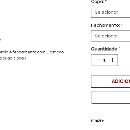
Capa:
*
Selecionar
Fechamento:
*
Selecionar
s
Quantidade
*
érola e fechamento com Elásticco
alor adicional)
ADICIO
PRAZO: