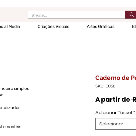
cial Media
Criações Visuais
Artes Gráficas
Id
Caderno de P
SKU: E058
anceiro simples
ho
A partir de
 
onalizados.
Adicionar Tassel
*
Selecionar
ul e pastéis