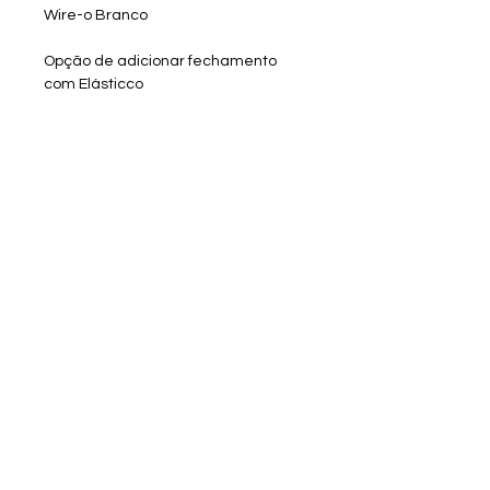
Wire-o Branco
Opção de adicionar fechamento
com Elásticco
Capa brilho, fosco e holográfica
(valor adicional)
PRAZO:
Após comprovação do
pagamento:
-ARTE: 3 dias úteis + 1 dia util para
cada alteração
-CONFECÇÃO - 9 (nove) dias úteis
Sobre a RV Artes Media
após aprovação da arte
Enviar materiais/arquivos
Entrar em contato
Catálogo RV Personalizados
Ambiente 100% com i
nformações protegidas pela criptografia SSL 256-bit.