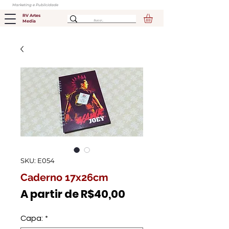
Marketing e Publicidade
RV Artes
Media
SKU: E054
Caderno 17x26cm
Preço
A partir de
R$40,00
promocional
Capa:
*