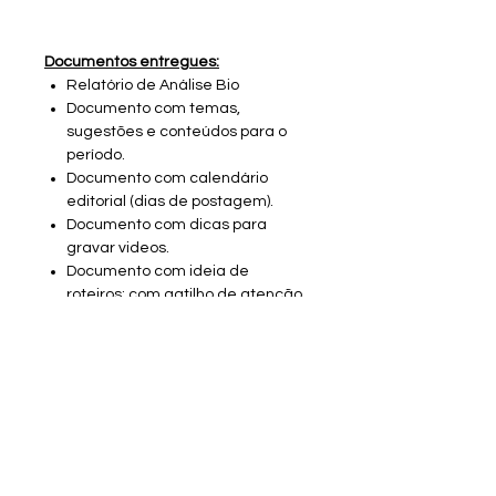
Documentos entregues:
Relatório de Análise Bio
Documento com temas,
sugestões e conteúdos para o
período.
Documento com calendário
editorial (dias de postagem).
Documento com dicas para
gravar videos.
Documento com ideia de
roteiros: com gatilho de atenção
e chamadas.
Orientações para interação com
a audiência: stories e ações
*Coloque a quantidade de meses
na quantidade.
*Mínimo 02 meses.