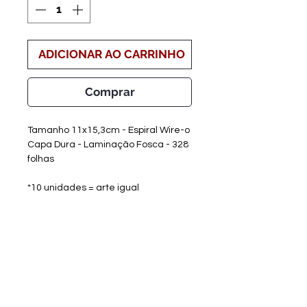
ADICIONAR AO CARRINHO
Comprar
Tamanho 11x15,3cm - Espiral Wire-o
Capa Dura - Laminação Fosca - 328
folhas
*10 unidades = arte igual
TEMPO DE CONFECÇÃO:
Após comprovação do
pagamento:
-ARTE: 3 dias úteis + 1 dia util para
cada alteração