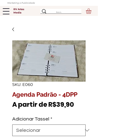
Marketing e Publicidade
RV Artes
Media
SKU: E060
Agenda Padrão - 4DPP
Preço
A partir de
R$39,90
promocional
Adicionar Tassel
*