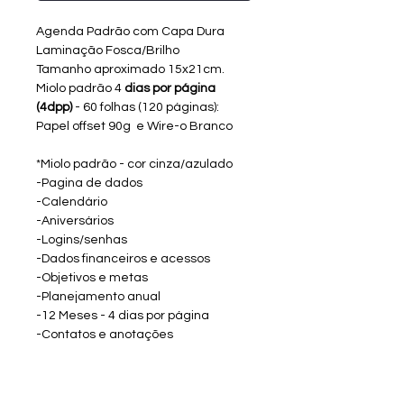
Agenda Padrão com Capa Dura
Laminação Fosca/Brilho
Tamanho aproximado 15x21cm.
Miolo padrão 4
dias por página
(4dpp)
- 60 folhas (120 páginas):
Papel offset 90g e Wire-o Branco
*Miolo padrão - cor cinza/azulado
-Pagina de dados
-Calendário
-Aniversários
-Logins/senhas
-Dados financeiros e acessos
-Objetivos e metas
-Planejamento anual
-12 Meses - 4 dias por página
-Contatos e anotações
Opção de adicionar Bolso
Plástico