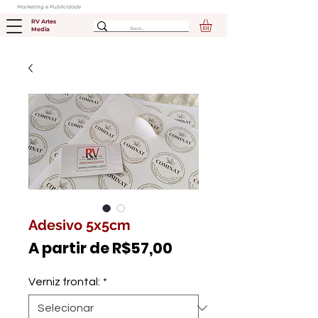
Marketing e Publicidade
RV Artes
Media
Adesivo 5x5cm
Preço
A partir de
R$57,00
promocional
Verniz frontal:
*