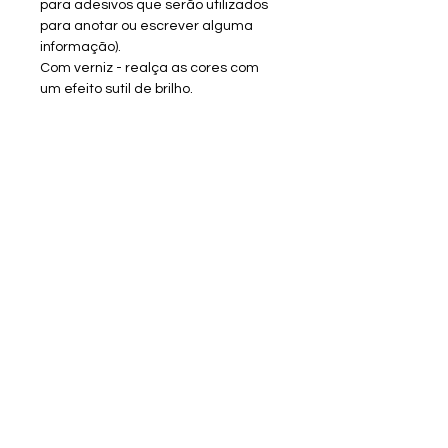
para adesivos que serão utilizados
para anotar ou escrever alguma
informação).
Com verniz - realça as cores com
um efeito sutil de brilho.
Selecione a opção da sua
quantidade: *
valores diferenciados
100 unidades | 250 unidades | 1000
unidades
TEMPO DE CONFECÇÃO:
Criação de Arte - 3 dias úteis + 1
dia útil a cada alteração
Tempo de Produção - 10 dias úteis
Sobre a RV Artes Media
Enviar materiais/arquivos
Entrar em contato