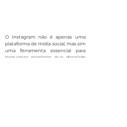
O Instagram não é apenas uma 
plataforma de mídia social, mas sim 
uma ferramenta essencial para 
pequenos negócios que desejam 
expandir sua presença online de 
maneira eficaz e econômica. Se 
você ainda não está aproveitando 
todo o potencial do Instagram para 
o seu negócio, agora é o momento 
de começar. 
Estamos aqui para ajudar você a 
aproveitar ao máximo o poder do 