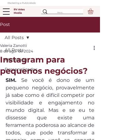
Marketing e Publicidade
RV Artes
Media
Post
All Posts
Valeria Zanotti
All Posts
8 de ago. de 2024
Instagram para
Marketing
pequenos negócios?
Personalizados
SIM. 
Se você é dono de um 
pequeno negócio, provavelmente 
já sabe como é difícil competir por 
visibilidade e engajamento no 
mundo digital. Mas e se eu te 
dissesse que existe uma 
ferramenta poderosa ao alcance de 
todos, que pode transformar a 