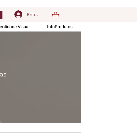
Entrar
entidade Visual
InfoProdutos
as